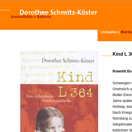
|
Aktuelles
|
Büche
Kind L 3
Rowohlt Ber
Schweigen u
Unehelich u
Mutter Eleo
Jahre späte
Heilwig, da
Nach Kriegse
Nürnberg zu
Adoptivvater
leiblichen V